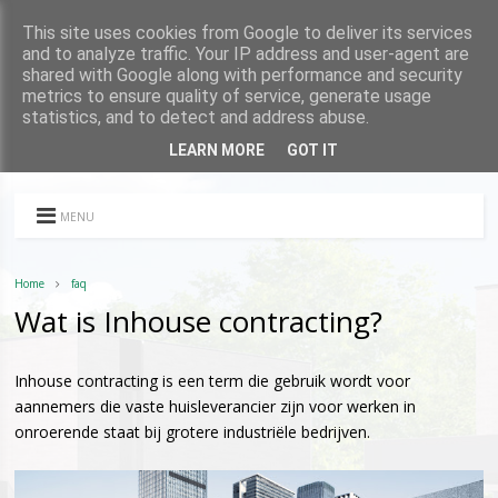
This site uses cookies from Google to deliver its services
and to analyze traffic. Your IP address and user-agent are
shared with Google along with performance and security
metrics to ensure quality of service, generate usage
statistics, and to detect and address abuse.
LEARN MORE
GOT IT
MENU
Home
faq
Wat is Inhouse contracting?
Inhouse contracting is een term die gebruik wordt voor
aannemers die vaste huisleverancier zijn voor werken in
onroerende staat bij grotere industriële bedrijven.