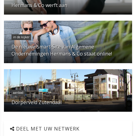
Hermans & Co werft aan
in de kijker
De nieuwe Smart-Site van Algemene
Ondernemingen Hermans & Co staat online!
aanbod
Dorperveld Zutendaal
DEEL MET UW NETWERK