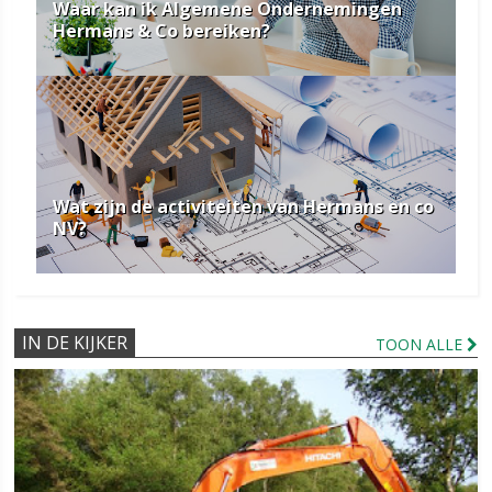
Waar kan ik Algemene Ondernemingen
Hermans & Co bereiken?
Wat zijn de activiteiten van Hermans en co
NV?
IN DE KIJKER
TOON ALLE