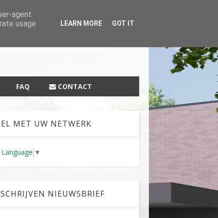
ZOEKEN
user-agent
erate usage
LEARN MORE
GOT IT
FAQ
CONTACT
EL MET UW NETWERK
t Language
▼
SCHRIJVEN NIEUWSBRIEF