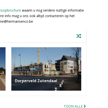
koopbrochure
waarin u nog verdere nuttige informatie
ere info mag u ons ook altijd contacteren op het
ianne@hermansenco.be
Dorperveld Zutendaal
TOON ALLE