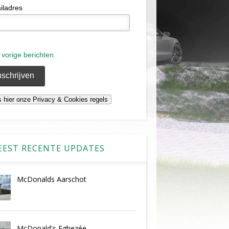
iladres
 vorige berichten.
EST RECENTE UPDATES
McDonalds Aarschot
McDonald's Eghezée