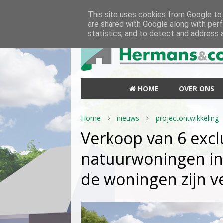
This site uses cookies from Google to d
are shared with Google along with perf
statistics, and to detect and address 
HOME
OVER ONS
Home
nieuws
projectontwikkeling
Verkoop van 6 excl
natuurwoningen in 
de woningen zijn v