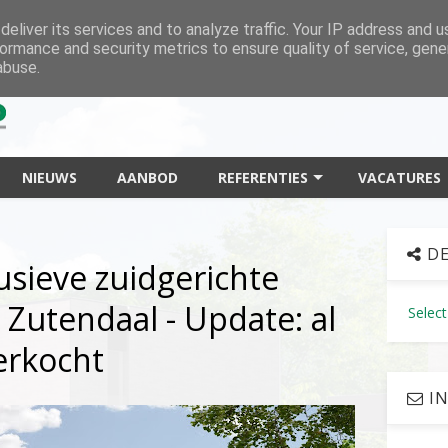
eliver its services and to analyze traffic. Your IP address and 
ormance and security metrics to ensure quality of service, gen
abuse.
NIEUWS
AANBOD
REFERENTIES
VACATURES
DE
usieve zuidgerichte
Zutendaal - Update: al
Selec
erkocht
IN