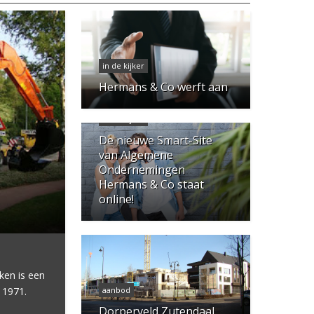
in de kijker
Hermans & Co werft aan
in de kijker
De nieuwe Smart-Site
van Algemene
Ondernemingen
Hermans & Co staat
online!
en is een
 1971.
aanbod
Dorperveld Zutendaal